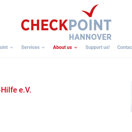
oint
Ser­vices
About us
Sup­port us!
Cont­ac
Hilfe e.V.