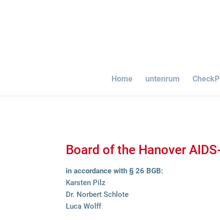
Home
unten­rum
Check­P
Board of the Hano­ver AIDS-
in accordance with § 26 BGB:
Kars­ten Pilz
Dr. Nor­bert Schlote
Luca Wolff