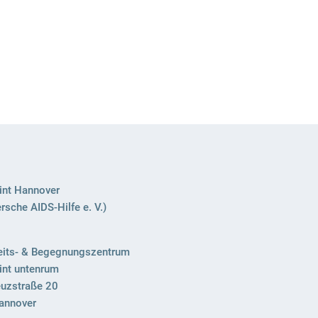
nt Hannover
sche AIDS-Hilfe e. V.)
its- & Begegnungszentrum
nt untenrum
uzstraße 20
annover