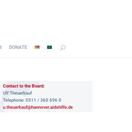
t
DONATE
Cont­act to the Board:
Ulf Theu­er­kauf
Tele­phone: 0511 / 360 696 0
u.​theuerkauf@​hannover.​aidshilfe.​de