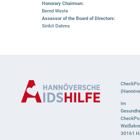
Hono­rary Chair­man:
Bernd Weste
Asses­sor of the Board of Direc­tors:
Siri­kit Dahms
CheckPoi
(Hannöver
im
Gesundhe
CheckPoi
Weißekre
30161 H